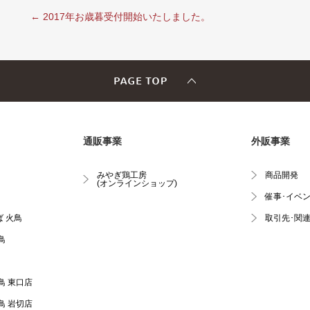
←
2017年お歳暮受付開始いたしました。
通販事業
外販事業
みやぎ鶏工房
商品開発
(オンラインショップ)
催事･イベ
 火鳥
取引先･関
鳥
鳥 東口店
鳥 岩切店