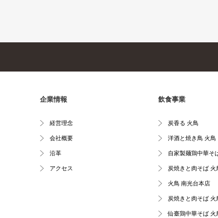
企業情報
飲食事業
経営理念
炭香る 火鳥
会社概要
洋酒と焼き鳥 火鳥
沿革
自家製麺鶏中華そば
アクセス
炭焼きと肉そば 火
火鳥 南光台本店
炭焼きと肉そば 火
仙臺鶏中華そば 火