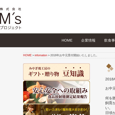
HOME
企業情報
飲食事
HOME
>
infomation
>
2018年お中元受付開始いたしました。
2018/
お中
何を
飼育
い。
日頃