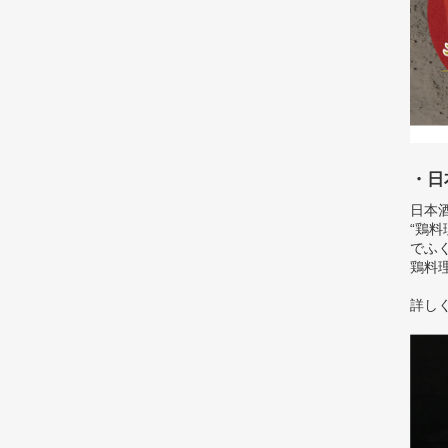
・日
日本
“鶏
でふ
鶏料
詳し