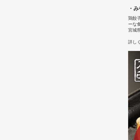
・み
鶏餃
ーな
宮城
詳し