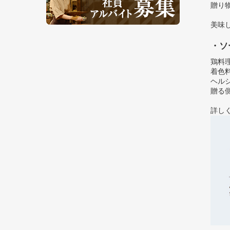
贈り
美味
・ソ
鶏料
着色
ヘル
贈る
詳し