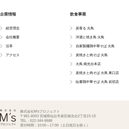
企業情報
飲食事業
経営理念
炭香る 火鳥
会社概要
洋酒と焼き鳥 火鳥
沿革
自家製麺鶏中華そば 火鳥
アクセス
炭焼きと肉そば 火鳥
火鳥 南光台本店
炭焼きと肉そば 火鳥 東口店
仙臺鶏中華そば 火鳥 岩切店
株式会社M'sプロジェクト
〒981-8003 宮城県仙台市泉区南光台2丁目15-15
TEL：022-344-9688
受付時間：10:00～17:00（土日祝日を除く）