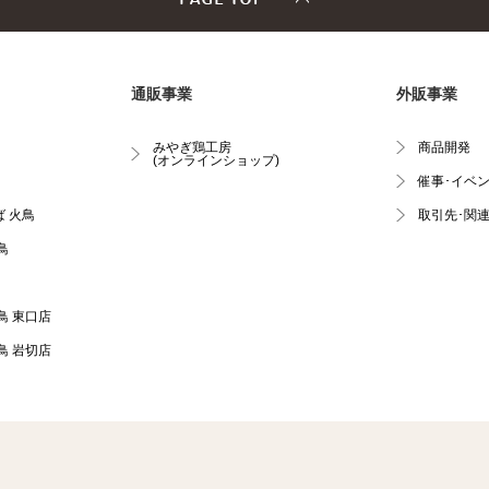
通販事業
外販事業
みやぎ鶏工房
商品開発
(オンラインショップ)
催事･イベ
 火鳥
取引先･関
鳥
鳥 東口店
鳥 岩切店