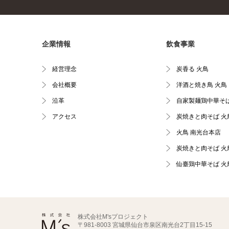
企業情報
飲食事業
経営理念
炭香る 火鳥
会社概要
洋酒と焼き鳥 火鳥
沿革
自家製麺鶏中華そば
アクセス
炭焼きと肉そば 火
火鳥 南光台本店
炭焼きと肉そば 火
仙臺鶏中華そば 火
株式会社M'sプロジェクト
〒981-8003 宮城県仙台市泉区南光台2丁目15-15