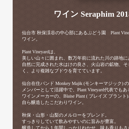
ワイン Seraphim 2
仙台市 秋保渓谷の中心部にあるぶどう園 Plant Vin
ワイン。
Plant Vineyardは、
美しい山々に囲まれ、数万年前に流れた川の跡地にあ
自然に完成された水はけの良さ、火山岩の鉱物、そ
く、より複雑なブドウを育てています。
仙台在住バンド Monkey Majik (モンキーマジック) の
メンバーとして活躍中で、Plant Vineyard代表でもあ
ワインメーカーの、Blaise Plant ( ブレイズ プラント
自ら醸造したこだわりワイン。
秋保・山形・山梨のメルローをブレンド。
すっきりしていて飲みやすいのに旨みが豊富。
醸造してから１年間しっかりねかせ、味も香りもさ