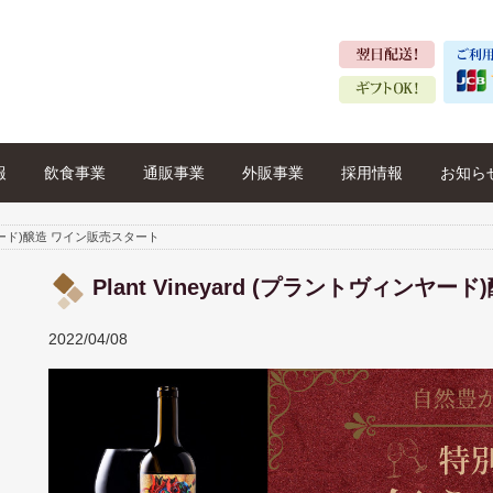
報
飲食事業
通販事業
外販事業
採用情報
お知ら
ィンヤード)醸造 ワイン販売スタート
Plant Vineyard (プラントヴィンヤ
2022/04/08