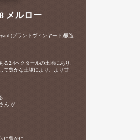
018 メルロー
eyard (プラントヴィンヤード)醸造
る2.4ヘクタールの土地にあり、
して豊かな土壌により、より甘
る
)さん が
らに豊かに。