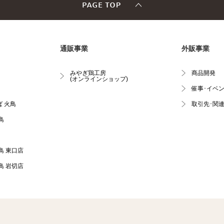
通販事業
外販事業
みやぎ鶏工房
商品開発
(オンラインショップ)
催事･イベ
 火鳥
取引先･関
鳥
鳥 東口店
鳥 岩切店