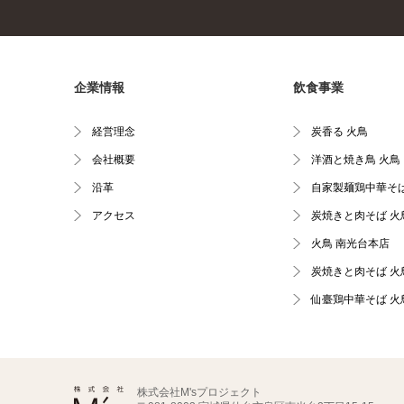
企業情報
飲食事業
経営理念
炭香る 火鳥
会社概要
洋酒と焼き鳥 火鳥
沿革
自家製麺鶏中華そば
アクセス
炭焼きと肉そば 火
火鳥 南光台本店
炭焼きと肉そば 火
仙臺鶏中華そば 火
株式会社M'sプロジェクト