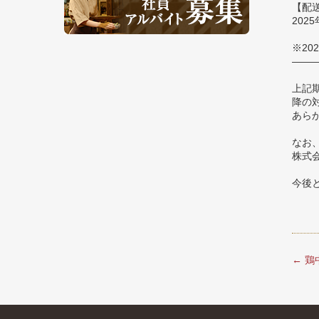
【配
2025
※20
——
上記
降の
あら
なお
株式会
今後
←
鶏