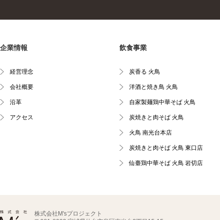
企業情報
飲食事業
経営理念
炭香る 火鳥
会社概要
洋酒と焼き鳥 火鳥
沿革
自家製麺鶏中華そば 火鳥
アクセス
炭焼きと肉そば 火鳥
火鳥 南光台本店
炭焼きと肉そば 火鳥 東口店
仙臺鶏中華そば 火鳥 岩切店
株式会社M'sプロジェクト