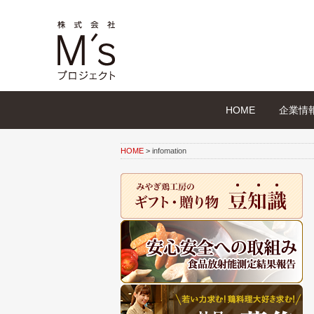
HOME
企業情
HOME
>
infomation