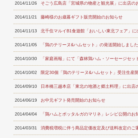
2014/11/26
そごう広島店「宮城県の物産と観光展」に出店の
2014/11/21
藤崎様のお歳暮ギフト販売開始のお知らせ
2014/11/13
北千住マルイB1食遊館「おいしい東北フェア」に
2014/11/05
「鶏のテリーヌ&ハムセット」の発送開始しまし
2014/10/30
「家庭画報」にて「森林鶏ハム・ソーセージセッ
2014/10/02
限定30個「鶏のテリーヌ&ハムセット」受注生産
2014/09/10
日本橋三越本店「東北の地酒と郷土料理」に出店
2014/06/19
お中元ギフト発売開始のお知らせ
2014/04/04
「鶏ハムとボッタルガのマリネ」レシピ公開のお
2014/03/31
消費税増税に伴う商品定価改定及び送料改定のご