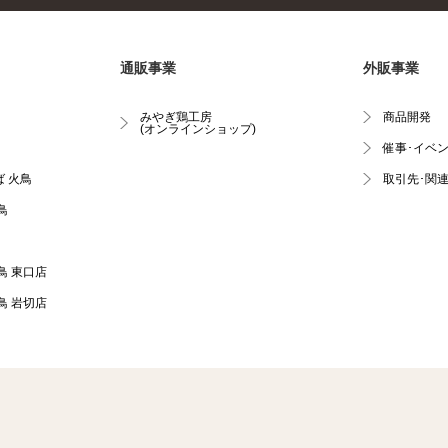
通販事業
外販事業
みやぎ鶏工房
商品開発
(オンラインショップ)
催事･イベ
 火鳥
取引先･関
鳥
鳥 東口店
鳥 岩切店