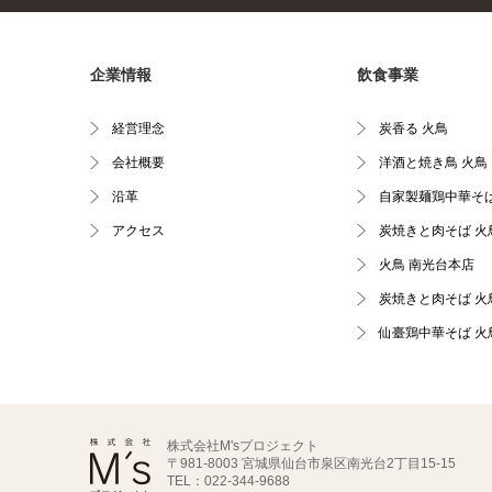
企業情報
飲食事業
経営理念
炭香る 火鳥
会社概要
洋酒と焼き鳥 火鳥
沿革
自家製麺鶏中華そば
アクセス
炭焼きと肉そば 火
火鳥 南光台本店
炭焼きと肉そば 火
仙臺鶏中華そば 火
株式会社M'sプロジェクト
〒981-8003 宮城県仙台市泉区南光台2丁目15-15
TEL：022-344-9688